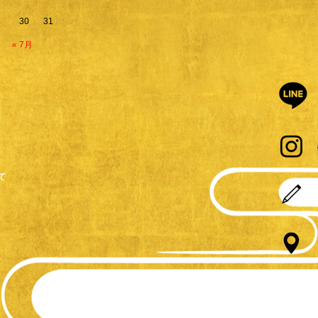
30
31
« 7月
て