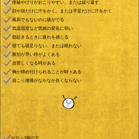
便秘やげりがおこりやすい、または繰り返す
顔や頭だけに汗をかく、または手足だけに汗をかく
風邪でもないのに咳がでる
気温湿度など気候の変化に弱い
朝起きるときに疲れを感じる
寝ても寝足りない、または眠れない
脈拍が早い時がよくある
息苦しくなる時がある
胸が締め付けられることが時々ある
肩こり腰痛がなかなか良くならない
が０～3個の方