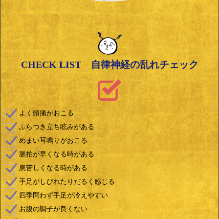
CHECK LIST 自律神経の乱れチェック
よく頭痛がおこる
ふらつき立ち眩みがある
めまい耳鳴りがおこる
脈拍が早くなる時がある
息苦しくなる時がある
手足がしびれたりだるく感じる
四季問わず手足が冷えやすい
お腹の調子が良くない